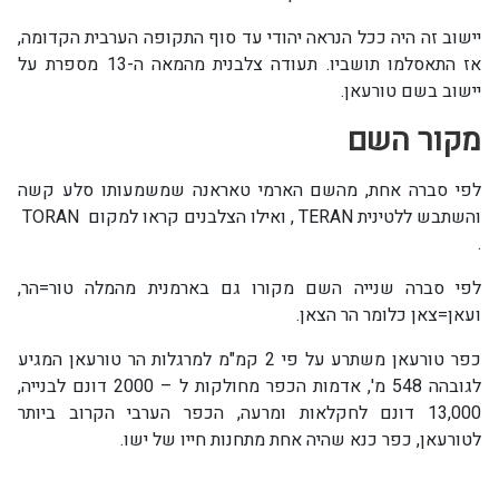
יישוב זה היה ככל הנראה יהודי עד סוף התקופה הערבית הקדומה,
אז התאסלמו תושביו. תעודה צלבנית מהמאה ה-13 מספרת על
יישוב בשם טורעאן.
מקור השם
לפי סברה אחת, מהשם הארמי טאראנה שמשמעותו סלע קשה
והשתבש ללטינית TERAN , ואילו הצלבנים קראו למקום TORAN
.
לפי סברה שנייה השם מקורו גם בארמנית מהמלה טור=הר,
ועאן=צאן כלומר הר הצאן.
כפר טורעאן משתרע על פי 2 קמ"מ למרגלות הר טורעאן המגיע
לגובהה 548 מ', אדמות הכפר מחולקות ל – 2000 דונם לבנייה,
13,000 דונם לחקלאות ומרעה, הכפר הערבי הקרוב ביותר
לטורעאן, כפר כנא שהיה אחת מתחנות חייו של ישו.