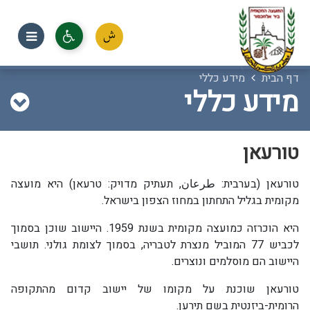
דף הבית
מידע כללי
מידע כללי
טורעאן
טורעאן (בערבית: طرعان, תעתיק מדויק: טרעאן) היא מועצה
מקומית בגליל התחתון במחוז הצפון בישראל.
היא הוכרזה כמועצה מקומית בשנת 1959. היישוב שוכן בסמוך
לכביש 77 המוביל מנצרת לטבריה, בסמוך לצומת גולני. תושבי
היישוב הם מוסלמים ונוצרים.
טורעאן שוכנת על מקומו של יישוב קדום מהתקופה
הרומית-ביזנטית בשם תירען.